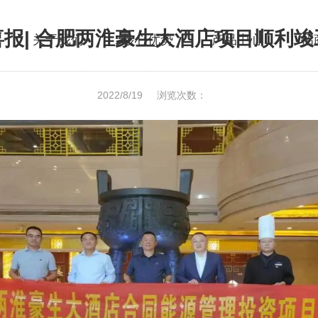
喜报| 合肥两淮豪生大酒店项目顺利竣
关于我们
核心优势
产品中心
招
2022/8/19
浏览次数：