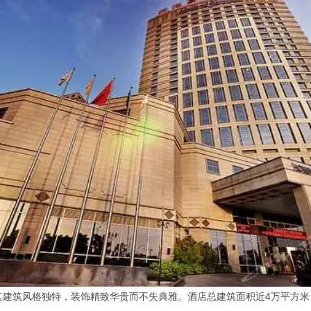
其建筑风格独特，装饰精致华贵而不失典雅。酒店总建筑面积近4万平方