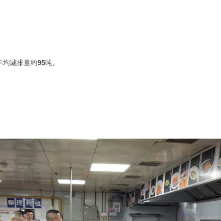
年均减排量约
95
吨。