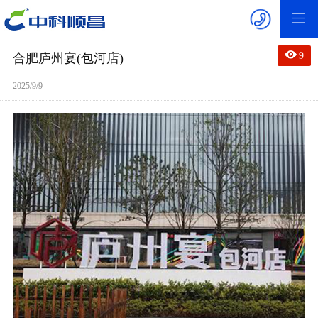
9
合肥庐州宴(包河店)
2025/9/9